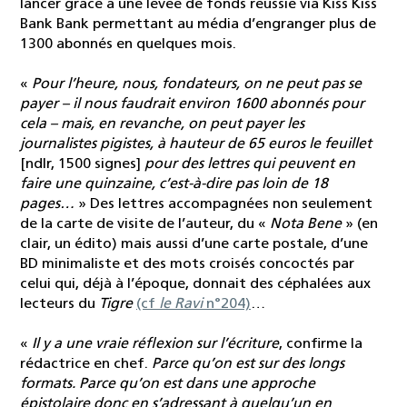
lancer grâce à une levée de fonds réussie via Kiss Kiss
Bank Bank permettant au média d’engranger plus de
1300 abonnés en quelques mois.
«
Pour l’heure, nous, fondateurs, on ne peut pas se
payer – il nous faudrait environ 1600 abonnés pour
cela – mais, en revanche, on peut payer les
journalistes pigistes, à hauteur de 65 euros le feuillet
[ndlr, 1500 signes]
pour des lettres qui peuvent en
faire une quinzaine, c’est-à-dire pas loin de 18
pages…
» Des lettres accompagnées non seulement
de la carte de visite de l’auteur, du «
Nota Bene
» (en
clair, un édito) mais aussi d’une carte postale, d’une
BD minimaliste et des mots croisés concoctés par
celui qui, déjà à l’époque, donnait des céphalées aux
lecteurs du
Tigre
(cf
le Ravi
n°204)
…
«
Il y a une vraie réflexion sur l’écriture
, confirme la
rédactrice en chef.
Parce qu’on est sur des longs
formats. Parce qu’on est dans une approche
épistolaire donc en s’adressant à quelqu’un en