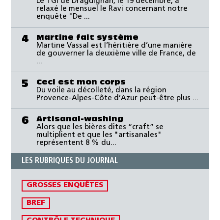
Le TGI de Draguignan, le 19 décembre, a
relaxé le mensuel le Ravi concernant notre
enquête "De ...
Martine fait système
4
Martine Vassal est l’héritière d’une manière
de gouverner la deuxième ville de France, de
...
Ceci est mon corps
5
Du voile au décolleté, dans la région
Provence-Alpes-Côte d’Azur peut-être plus ...
Artisanal-washing
6
Alors que les bières dites “craft” se
multiplient et que les "artisanales"
représentent 8 % du...
LES RUBRIQUES DU JOURNAL
GROSSES ENQUÊTES
BREF