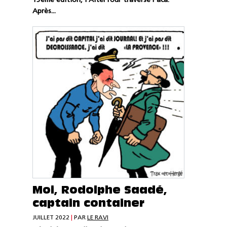
15ème édition, l’AlterTour traverse Paca.
Après...
Moi, Rodolphe Saadé,
captain container
JUILLET 2022
|
PAR
LE RAVI