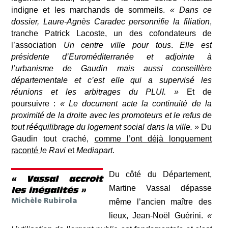
indigne et les marchands de sommeils.
« Dans ce
dossier,
Laure-Agnès Caradec
personnifie la filiation
,
tranch
e Patrick Lacoste, un des cofondateurs de
l’association
Un centre ville pour tous
.
Elle est
présidente d’Euroméditerranée
et adjointe
à
l’urbanisme de Gaudin
mais aussi conseillère
départementale et c’est elle qui a supervisé les
réunions et les arbitrages du PLUI
. »
Et de
poursuivre :
«
L
e document
acte la continuité de
la
proximité de
la droite avec les promoteurs et le refus de
tout rééquilibrage du logement social dans la ville. »
Du
Gaudin tout craché,
comme l’ont déjà longuement
raconté
le Ravi
et
Mediapart
.
Du côté du
Département
,
« Vassal accroit
Martine Vassal
dépasse
les inégalités »
Michèle Rubirola
même l’ancien maître des
lieux, Jean-Noël Guérini.
«