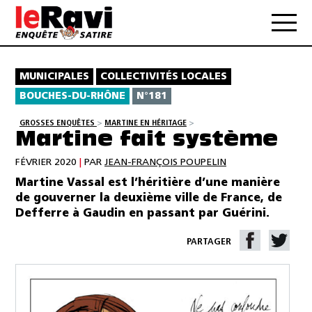
MUNICIPALES
COLLECTIVITÉS LOCALES
BOUCHES-DU-RHÔNE
N°181
GROSSES ENQUÊTES
>
MARTINE EN HÉRITAGE
>
Martine fait système
FÉVRIER 2020
|
PAR
JEAN-FRANÇOIS POUPELIN
Martine Vassal est l’héritière d’une manière
de gouverner la deuxième ville de France, de
Defferre à Gaudin en passant par Guérini.
PARTAGER