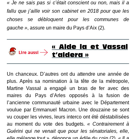
« Je ne sais pas si c’était conscient ou non, mais il a
fallu que j’aille voir son cabinet
en 2018
pour que les
choses se débloquent pour les communes de
gauche »
, assure un maire du Pays d’Aix (2).
« Aide la et Vassal
t’aidera »
Un chanceux.
D’autres ont du attendre une année de
plus.
Après sa nomination à la tête de la métropole,
Martine Vassal a
engagé un bras de fer avec des
maires du Pays d’Arles opposés à l
a fusion de
l’ancienne communauté urbaine
avec le
Département
voulue par Emmanuel Macron.
Une douzaine se sont
vu couper les vivres,
leurs
interco ont été déstabilisées
au moment du vote des budgets
.
«
Contrairement à
Guérini qui ne venait que pour les sénatoriales, elle,
elle mélange tout
», dénonce un édile du coin (2).
« Il a