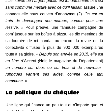
L’utilisation de l’argent public est fondamentale et c’est
sans commune mesure avec ce qu’
il
faisait
, assure une
contractuelle sous couvert d’anonymat (2).
On est en
train de développer une marque,
comme pour une
lessive
. »
Pour preuve, une fameuse campagne de
com’ jusque sur les boîtes à pizza, les dix meetings de
sa tournée de mi-mandat ou encore la revue de la
collectivité diffusée à plus de
9
00 000 exemplaires
toute à sa gloire
.
« Depuis son arrivée en 2015, elle est
en Une
d’
Accent
(
Ndlr, le magazine du Département)
un
numéro
sur deux ou sur trois
et de nouvelles
rubriques vantent ses
aides
, c
omme celle
aux
commune. »
La politique du chéquier
Une ligne qui finance un peu tout et n’importe quoi
et