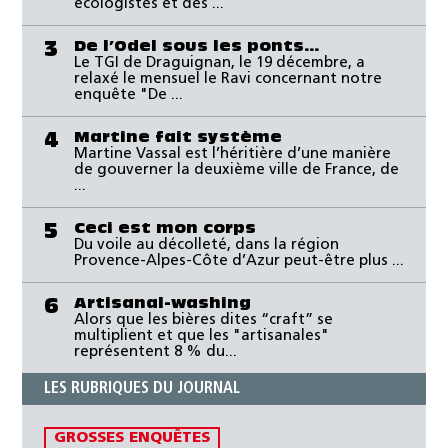
écologistes et des ...
De l’Odel sous les ponts…
3
Le TGI de Draguignan, le 19 décembre, a
relaxé le mensuel le Ravi concernant notre
enquête "De ...
Martine fait système
4
Martine Vassal est l’héritière d’une manière
de gouverner la deuxième ville de France, de
...
Ceci est mon corps
5
Du voile au décolleté, dans la région
Provence-Alpes-Côte d’Azur peut-être plus ...
Artisanal-washing
6
Alors que les bières dites “craft” se
multiplient et que les "artisanales"
représentent 8 % du...
LES RUBRIQUES DU JOURNAL
GROSSES ENQUÊTES