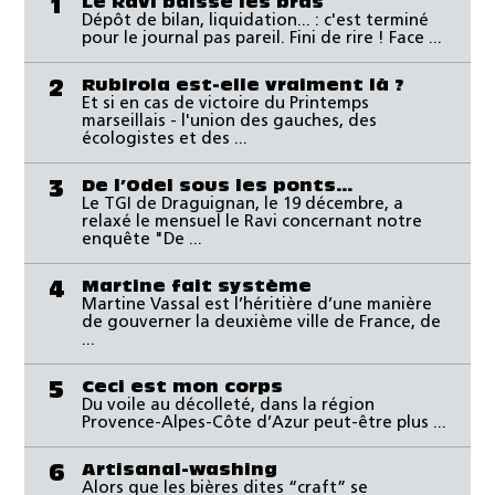
Le Ravi baisse les bras
1
Dépôt de bilan, liquidation... : c'est terminé
pour le journal pas pareil. Fini de rire ! Face ...
Rubirola est-elle vraiment là ?
2
Et si en cas de victoire du Printemps
marseillais - l'union des gauches, des
écologistes et des ...
De l’Odel sous les ponts…
3
Le TGI de Draguignan, le 19 décembre, a
relaxé le mensuel le Ravi concernant notre
enquête "De ...
Martine fait système
4
Martine Vassal est l’héritière d’une manière
de gouverner la deuxième ville de France, de
...
Ceci est mon corps
5
Du voile au décolleté, dans la région
Provence-Alpes-Côte d’Azur peut-être plus ...
Artisanal-washing
6
Alors que les bières dites “craft” se