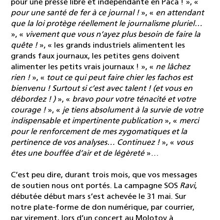
pour une presse libre et indépendante en Paca ! », «
pour une santé de fer à ce journal !
», «
en attendant
que la loi protège réellement le journalisme pluriel…
», «
vivement que vous n’ayez plus besoin de faire la
quête !
», « les grands industriels alimentent les
grands faux journaux, les petites gens doivent
alimenter les petits vrais journaux ! », «
ne lâchez
rien !
», «
tout ce qui peut faire chier les fachos est
bienvenu ! Surtout si c’est avec talent ! (et vous en
débordez ! )
», «
bravo pour votre ténacité et votre
courage !
», «
je tiens absolument à la survie de votre
indispensable et impertinente publication
», «
merci
pour le renforcement de mes zygomatiques et la
pertinence de vos analyses… Continuez !
», «
vous
êtes une bouffée d’air et de légèreté
»…
C’est peu dire, durant trois mois, que vos messages
de soutien nous ont portés. La campagne SOS
Ravi
,
débutée début mars s’est achevée le 31 mai. Sur
notre plate-forme de don numérique, par courrier,
par virement, lors d’un concert au Molotov à