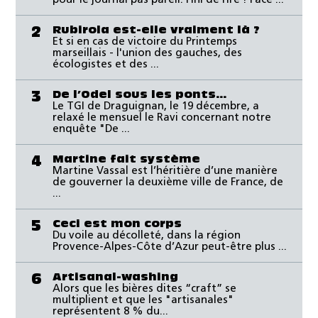
pour le journal pas pareil. Fini de rire ! Face ...
Rubirola est-elle vraiment là ?
2
Et si en cas de victoire du Printemps
marseillais - l'union des gauches, des
écologistes et des ...
De l’Odel sous les ponts…
3
Le TGI de Draguignan, le 19 décembre, a
relaxé le mensuel le Ravi concernant notre
enquête "De ...
Martine fait système
4
Martine Vassal est l’héritière d’une manière
de gouverner la deuxième ville de France, de
...
Ceci est mon corps
5
Du voile au décolleté, dans la région
Provence-Alpes-Côte d’Azur peut-être plus ...
Artisanal-washing
6
Alors que les bières dites “craft” se
multiplient et que les "artisanales"
représentent 8 % du...