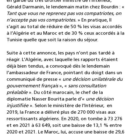
en garde du très droitier ministre de l’Intérieur,
Gérald Darmanin, le lendemain matin chez Bourdin : «
Tant que vous ne reprenez pas vos compatriotes, on
n’accepte pas vos compatriotes.
» En pratique, Il
s’agit au total de réduire de 50 % les visas accordés
à l’Algérie et au Maroc et de 30 % ceux accordés à la
Tunisie quelle que soit la raison du séjour.
Suite à cette annonce, les pays n’ont pas tardé à
réagir. L’Algérie, avec laquelle les rapports étaient
déjà bien tendus, a convoqué dès le lendemain
l’ambassadeur de France, pointant du doigt dans un
communiqué de presse «
une décision unilatérale du
gouvernement français
», «
sans consultation
préalable
». Du côté marocain, le chef de la
diplomatie Nasser Bourita parle d’«
une décision
injustifiée
». Selon le ministère de l’Intérieur, en
2019, la France a délivré plus de 270 000 visas aux
ressortissants algériens. En 2020, on tombe à 73 276
et en 2021 à 63 649, soit une baisse de 13,1 % entre
2020 et 2021. Le Maroc, lui, accuse une baisse de 29,6